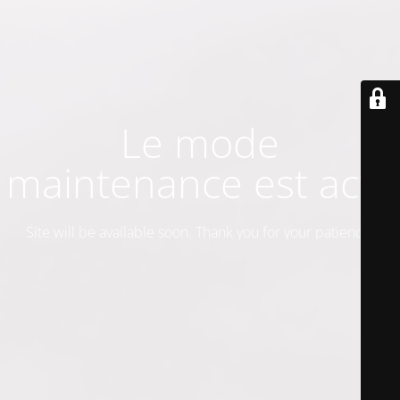
Le mode
maintenance est actif
Site will be available soon. Thank you for your patience!